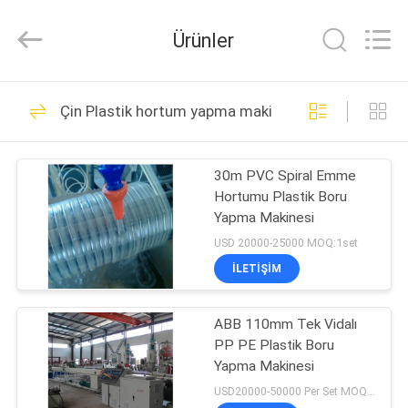
Plastic
Machinery
Co.,
Ürünler
Ltd..
All
Rights
Reserved.
Developed
EVDE
18
by
Çin Plastik hortum yapma makinesi
ECER
plastik hasır
ÜRÜN
makinesi
30m PVC Spiral Emme
Hortumu Plastik Boru
VIDEOLAR
Yapma Makinesi
USD 20000-25000 MOQ:1set
HAKKIMIZDA
İLETIŞIM
28
Plastik Levha Üretim
FABRIKA
ABB 110mm Tek Vidalı
PP PE Plastik Boru
TURU
Makinesi
Yapma Makinesi
USD20000-50000 Per Set MOQ:1 Takım