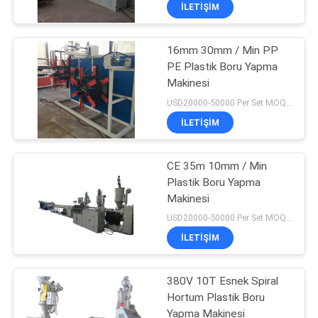
KALITE
İLETIŞIM
KONTROL
16mm 30mm / Min PP
55
PE Plastik Boru Yapma
BIZIMLE
Makinesi
plastik profiller
İLETIŞIM
USD20000-50000 Per Set MOQ:1 Takım
yapma makinesi
İLETIŞIM
HABERLER
CE 35m 10mm / Min
Plastik Boru Yapma
DAVALAR
Makinesi
9
USD20000-50000 Per Set MOQ:1 Takım
BIR
Plastik Granül
İLETIŞIM
İNDIRIM
Yapma Makinesi
İSTE
380V 10T Esnek Spiral
Hortum Plastik Boru
Yapma Makinesi