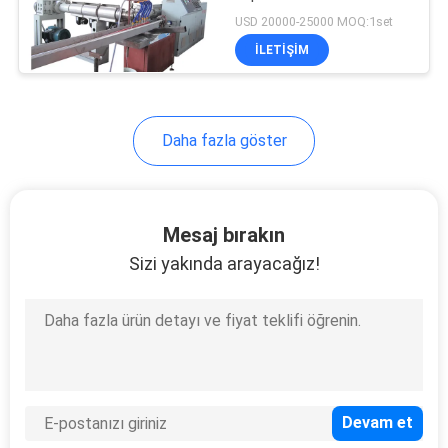
SITE
USD 20000-25000 MOQ:1set
HARITASI
İLETIŞIM
5
Plastik hortum
GIZLILIK
Daha fazla göster
yapma makinesi
POLITIKASI
Mesaj bırakın
Sizi yakında arayacağız!
12
paspas makinesi