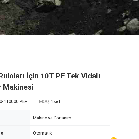
uloları İçin 10T PE Tek Vidalı
r Makinesi
110000 PER SET
MOQ:
1set
Makine ve Donanım
te
Otomatik