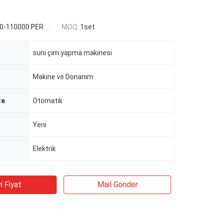
110000 PER SET
MOQ:
1set
suni çim yapma makinesi
Makine ve Donanım
te
Otomatik
Yeni
Elektrik
i Fiyat
Mail Gönder