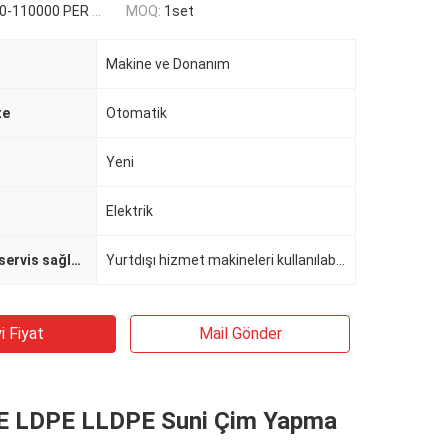
110000 PER SET
MOQ:
1set
Makine ve Donanım
te
Otomatik
Yeni
Elektrik
Satış sonrası servis sağlanan
Yurtdışı hizmet makineleri kullanılabilir mühendisleri
i Fiyat
Mail Gönder
 LDPE LLDPE Suni Çim Yapma