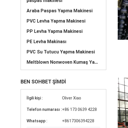
paspas makinesi
Araba Paspas Yapma Makinesi
PVC Levha Yapma Makinesi
PP Levha Yapma Makinesi
PE Levha Makinası
PVC Su Tutucu Yapma Makinesi
Meltblown Nonwoven Kumaş Yapma Makinesi
BEN SOHBET ŞIMDI
İlgili kişi :
Oliver Xiao
Telefon numarası :
‪+86 173 0639 4228
Whatsapp :
+8617306394228