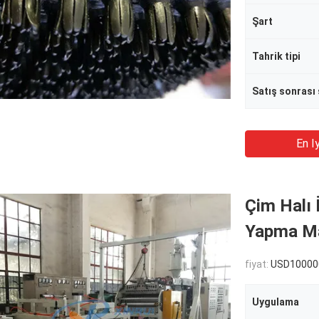
Şart
Tahrik tipi
En Iy
Çim Halı 
Yapma Ma
fiyat:
USD100000-
Uygulama