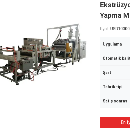
Ekstrüzy
Yapma Ma
fiyat:
USD100000-
Uygulama
Otomatik kali
Şart
Tahrik tipi
En Iy