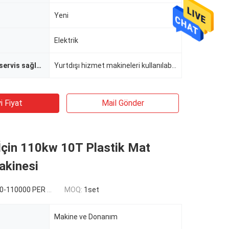
Yeni
Elektrik
Satış sonrası servis sağlanan
Yurtdışı hizmet makineleri kullanılabilir mühendisleri
i Fiyat
Mail Gönder
İçin 110kw 10T Plastik Mat
kinesi
110000 PER SET
MOQ:
1set
Makine ve Donanım