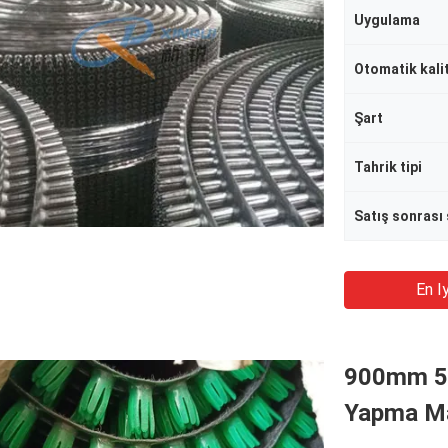
Uygulama
Otomatik kali
Şart
Tahrik tipi
En Iy
900mm 5m
Yapma Ma