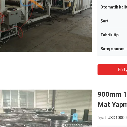
Otomatik kali
Şart
Tahrik tipi
En Iy
900mm 16
Mat Yapm
fiyat:
USD100000-