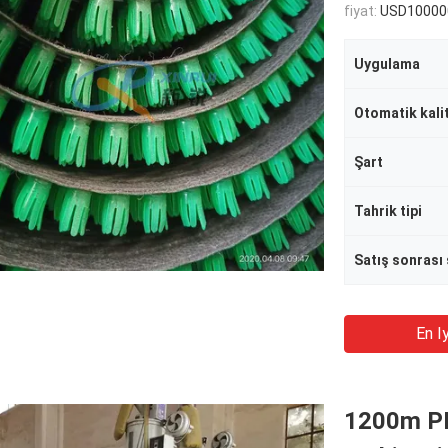
fiyat:
USD100000-
Uygulama
Otomatik kali
Şart
Tahrik tipi
En Iy
1200m PE