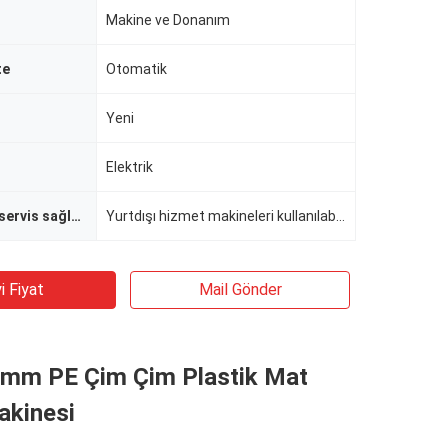
Makine ve Donanım
te
Otomatik
Yeni
Elektrik
Satış sonrası servis sağlanan
Yurtdışı hizmet makineleri kullanılabilir mühendisleri
i Fiyat
Mail Gönder
m PE Çim Çim Plastik Mat
kinesi