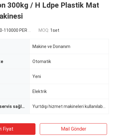
on 300kg / H Ldpe Plastik Mat
kinesi
110000 PER SET
MOQ:
1set
Makine ve Donanım
te
Otomatik
Yeni
Elektrik
Satış sonrası servis sağlanan
Yurtdışı hizmet makineleri kullanılabilir mühendisleri
i Fiyat
Mail Gönder