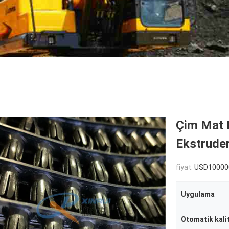
Çim Mat R
Ekstrude
fiyat:
USD100000-
Uygulama
Otomatik kali