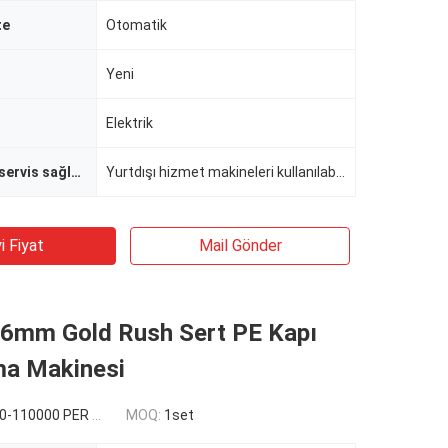
te
Otomatik
Yeni
Elektrik
Satış sonrası servis sağlanan
Yurtdışı hizmet makineleri kullanılabilir mühendisleri
i Fiyat
Mail Gönder
mm Gold Rush Sert PE Kapı
a Makinesi
110000 PER SET
MOQ:
1set