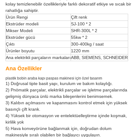
kolay temizlenebilir özellikleriyle farklı dekoratif etkiye ve sıcak bir
rahatlığa sahiptir.
Ürün Rengi
Çift renk
Ekstrüder modeli
SJ-100 * 2
Mikser Modeli
SHR-300L * 2
Ekstrüder gücü
55kw * 2
Çıktı
300-400kg / saat
Ürünler boyutu
1220 mm
Ana elektrikli parçaların markaları
ABB, SIEMENS, SCHNEIDER
Ana Özellikler
plastik bobin araba kapı paspas makinesi için özel tasarım
1) Doğrusal tipte basit yapı, kurulum ve bakım kolaylığı.
2) Pnömatik parçalar, elektrikli parçalar ve işletme parçalarında
gelişmiş dünyaca ünlü marka bileşenlerini benimsemek.
3) Kalıbın açılmasını ve kapanmasını kontrol etmek için yüksek
basınçlı çift krank.
4) Yüksek bir otomasyon ve entelektüelleştirme içinde koşmak,
kirlilik yok
5) Hava konveyörüne bağlanmak için, doğrudan dolum
makinesiyle sıralı olabilen bir bağlayıcı uygulayın.