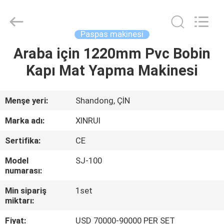
Machinery
Co.,
Ltd..
All
Rights
Paspas makinesi
Reserved.
Developed
by
Araba için 1220mm Pvc Bobin
EVDE
ECER
Kapı Mat Yapma Makinesi
ÜRÜN
Menşe yeri:
Shandong, ÇİN
VIDEOLAR
Marka adı:
XINRUI
Sertifika:
CE
HAKKIMIZDA
Model
SJ-100
numarası:
FABRIKA
Min sipariş
1set
TURU
miktarı:
Fiyat:
USD 70000-90000 PER SET