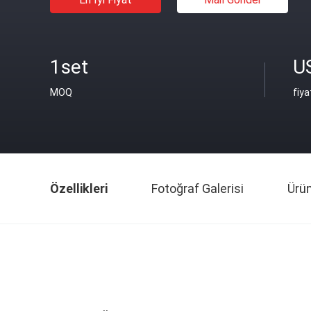
1set
U
MOQ
fiya
Özellikleri
Fotoğraf Galerisi
Ürü