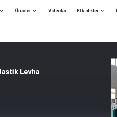
Ürünler
Videolar
Etkinlikler
m Kablo Uyarı Çini LDPE Plastik Levha Yapma Makinesi
lastik Levha