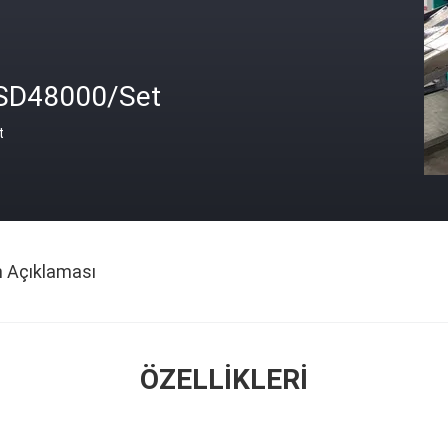
SD48000/Set
t
n Açıklaması
ÖZELLIKLERI