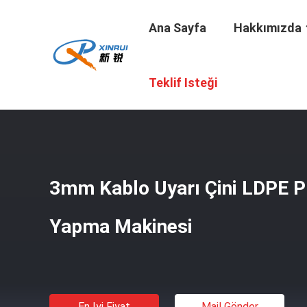
Ana Sayfa
Hakkımızda
Ana Sayfa
/
Ürünler
/
Plastik Karton Yapma Makinesi
/
3m
Teklif Isteği
3mm Kablo Uyarı Çini LDPE P
Yapma Makinesi
En Iyi Fiyat
Mail Gönder