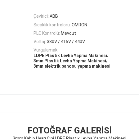
Çevirici:
ABB
Sıcaklık kontrolörü:
OMRON
PLC Kontrolü:
Mevcut
Voltaj:
380V / 415V / 440V
Vurgulamak:
,
LDPE Plastik Levha Yapma Makinesi
,
3mm Plastik Levha Yapma Makinesi
3mm elektrik panosu yapma makinesi
FOTOĞRAF GALERISI
3mm Kablo Uyarı Çini LDPE Plastik Levha Yapma Makinesi