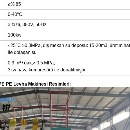
≤% 85
0-40ºC
3 fazlı, 380V, 50Hz
100kw
≤25ºC ≥0.3MPa, dış mekan su deposu: 15-20m3, üretim hat
ile dolaşan su
0,3 m³ / dak,> 0,5 MPa,
3kw hava kompresörü ile donatılmıştır
E PE Levha Makinesi Resimleri
: