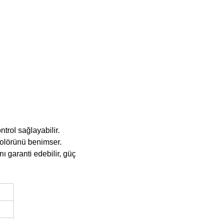
trol sağlayabilir.
rolörünü benimser.
ı garanti edebilir, güç