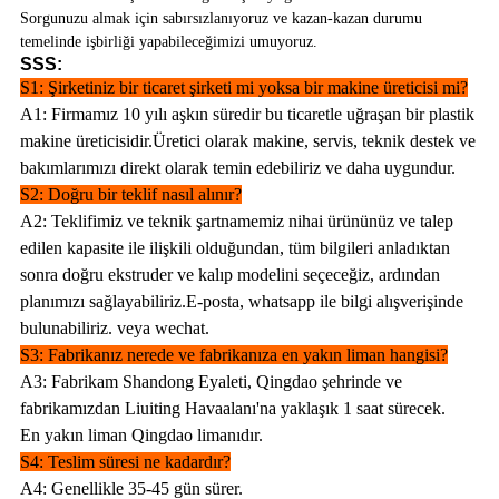
Sorgunuzu almak için sabırsızlanıyoruz ve kazan-kazan durumu
temelinde işbirliği yapabileceğimizi umuyoruz.
SSS:
S1: Şirketiniz bir ticaret şirketi mi yoksa bir makine üreticisi mi?
A1: Firmamız 10 yılı aşkın süredir bu ticaretle uğraşan bir plastik
makine üreticisidir.Üretici olarak makine, servis, teknik destek ve
bakımlarımızı direkt olarak temin edebiliriz ve daha uygundur.
S2: Doğru bir teklif nasıl alınır?
A2: Teklifimiz ve teknik şartnamemiz nihai ürününüz ve talep
edilen kapasite ile ilişkili olduğundan, tüm bilgileri anladıktan
sonra doğru ekstruder ve kalıp modelini seçeceğiz, ardından
planımızı sağlayabiliriz.E-posta, whatsapp ile bilgi alışverişinde
bulunabiliriz. veya wechat.
S3: Fabrikanız nerede ve fabrikanıza en yakın liman hangisi?
A3: Fabrikam Shandong Eyaleti, Qingdao şehrinde ve
fabrikamızdan Liuiting Havaalanı'na yaklaşık 1 saat sürecek.
En yakın liman Qingdao limanıdır.
S4: Teslim süresi ne kadardır?
A4: Genellikle 35-45 gün sürer.