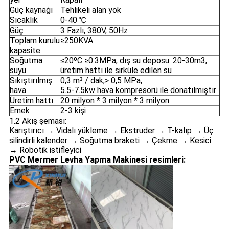
Güç kaynağı
Tehlikeli alan yok
Sıcaklık
0-40 ℃
Güç
3 Fazlı, 380V, 50Hz
Toplam kurulu
≥250KVA
kapasite
Soğutma
≤20ºC ≥0.3MPa, dış su deposu: 20-30m3,
suyu
üretim hattı ile sirküle edilen su
Sıkıştırılmış
0,3 m³ / dak,> 0,5 MPa,
hava
5.5-7.5kw hava kompresörü ile donatılmıştır
Üretim hattı
20 milyon * 3 milyon * 3 milyon
Emek
2-3 kişi
1.2 Akış şeması:
Karıştırıcı → Vidalı yükleme → Ekstruder → T-kalıp → Üç
silindirli kalender → Soğutma braketi → Çekme → Kesici
→ Robotik istifleyici
PVC Mermer Levha Yapma Makinesi resimleri: