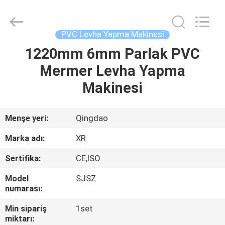
Machinery
Co.,
Ltd..
All
Rights
PVC Levha Yapma Makinesi
Reserved.
Developed
1220mm 6mm Parlak PVC
EVDE
by
ECER
Mermer Levha Yapma
ÜRÜN
Makinesi
VIDEOLAR
Menşe yeri:
Qingdao
Marka adı:
XR
HAKKIMIZDA
Sertifika:
CE,ISO
FABRIKA
Model
SJSZ
numarası:
TURU
Min sipariş
1set
miktarı: