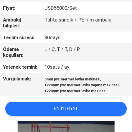
KALITE
Fiyat:
USD55000/Set
KONTROL
Ambalaj
Tahta sandık + PE film ambalaj
bilgileri:
BIZIMLE
Teslim süresi:
40days
İLETIŞIM
Ödeme
L / C, T / T, D / P
koşulları:
HABERLER
Yetenek temini:
10sets / ay
DAVALAR
Vurgulamak:
,
6mm pvc mermer levha makinesi
,
1220mm pvc mermer levha yapma makinesi
1220mm pvc mermer levha makinesi
BIR
İNDIRIM
EN IYI FIYAT
İSTE