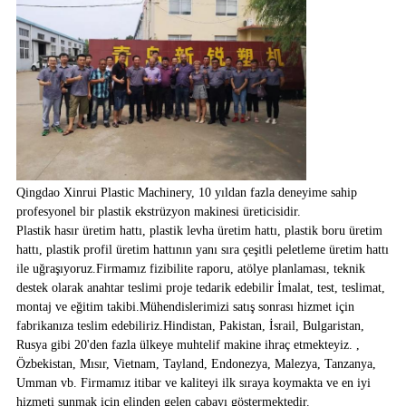
Qingdao Xinrui Plastic Machinery, 10 yıldan fazla deneyime sahip
profesyonel bir plastik ekstrüzyon makinesi üreticisidir.
Plastik hasır üretim hattı, plastik levha üretim hattı, plastik boru üretim
hattı, plastik profil üretim hattının yanı sıra çeşitli peletleme üretim hattı
ile uğraşıyoruz.Firmamız fizibilite raporu, atölye planlaması, teknik
destek olarak anahtar teslimi proje tedarik edebilir İmalat, test, teslimat,
montaj ve eğitim takibi.Mühendislerimizi satış sonrası hizmet için
fabrikanıza teslim edebiliriz.Hindistan, Pakistan, İsrail, Bulgaristan,
Rusya gibi 20'den fazla ülkeye muhtelif makine ihraç etmekteyiz. ,
Özbekistan, Mısır, Vietnam, Tayland, Endonezya, Malezya, Tanzanya,
Umman vb. Firmamız itibar ve kaliteyi ilk sıraya koymakta ve en iyi
hizmeti sunmak için elinden gelen çabayı göstermektedir.